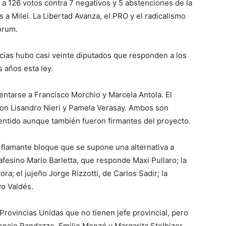
ó a 126 votos contra 7 negativos y 5 abstenciones de la
 a Milei. La Libertad Avanza, el PRO y el radicalismo
órum.
ncias hubo casi veinte diputados que responden a los
 años esta ley.
entarse a Francisco Morchio y Marcela Antola. El
con Lisandro Nieri y Pamela Verasay. Ambos son
 sentido aunque también fueron firmantes del proyecto.
l flamante bloque que se supone una alternativa a
afesino Mario Barletta, que responde Maxi Pullaro; la
ra; el jujeño Jorge Rizzotti, de Carlos Sadir; la
vo Valdés.
Provincias Unidas que no tienen jefe provincial, pero
encio Randazzo, Emilio Monzó y Margarita Stolbizer.