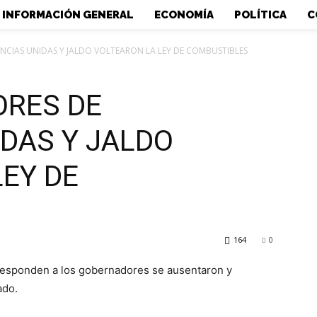
INFORMACIÓN GENERAL
ECONOMÍA
POLÍTICA
C
CIAS UNIDAS Y JALDO VOLTEARON LA LEY DE COMBUSTIBLES
ORES DE
IDAS Y JALDO
LEY DE
164
0
 responden a los gobernadores se ausentaron y
ado.