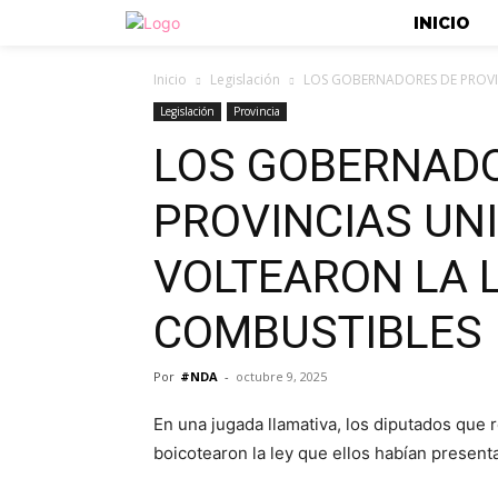
INICIO
Inicio
Legislación
LOS GOBERNADORES DE PROVIN
Legislación
Provincia
LOS GOBERNAD
PROVINCIAS UN
VOLTEARON LA 
COMBUSTIBLES
Por
#NDA
-
octubre 9, 2025
En una jugada llamativa, los diputados que
boicotearon la ley que ellos habían present