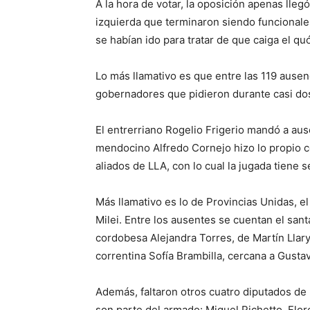
A la hora de votar, la oposición apenas lleg
izquierda que terminaron siendo funcionales
se habían ido para tratar de que caiga el qu
Lo más llamativo es que entre las 119 ause
gobernadores que pidieron durante casi dos
El entrerriano Rogelio Frigerio mandó a aus
mendocino Alfredo Cornejo hizo lo propio 
aliados de LLA, con lo cual la jugada tiene
Más llamativo es lo de Provincias Unidas, e
Milei. Entre los ausentes se cuentan el sant
cordobesa Alejandra Torres, de Martín Llaryo
correntina Sofía Brambilla, cercana a Gusta
Además, faltaron otros cuatro diputados de 
son parte del armado: Miguel Pichetto, Flor