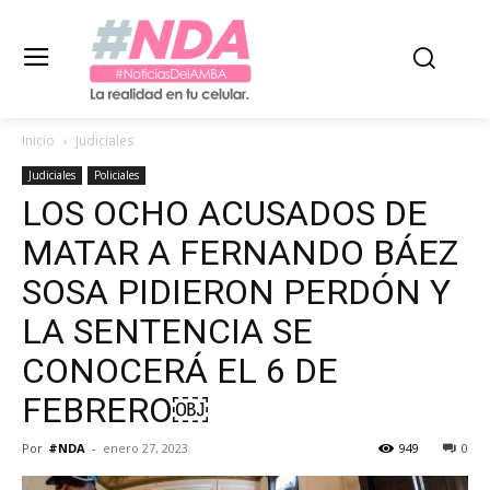
Inicio
Judiciales
Judiciales
Policiales
LOS OCHO ACUSADOS DE
MATAR A FERNANDO BÁEZ
SOSA PIDIERON PERDÓN Y
LA SENTENCIA SE
CONOCERÁ EL 6 DE
FEBRERO￼
Por
#NDA
-
enero 27, 2023
949
0