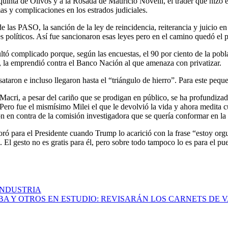
a quinta de Olivos y a la Rosada de Mauricio Novelli, el trader que hiz
mas y complicaciones en los estrados judiciales.
las PASO, la sanción de la ley de reincidencia, reiterancia y juicio en 
s políticos. Así fue sancionaron esas leyes pero en el camino quedó el p
ultó complicado porque, según las encuestas, el 90 por ciento de la pobl
 la emprendió contra el Banco Nación al que amenaza con privatizar.
ataron e incluso llegaron hasta el “triángulo de hierro”. Para este pequ
acri, a pesar del cariño que se prodigan en público, se ha profundizado.
 Pero fue el mismísimo Milei el que le devolvió la vida y ahora medita 
on en contra de la comisión investigadora que se quería conformar en l
ró para el Presidente cuando Trump lo acarició con la frase “estoy orgu
 El gesto no es gratis para él, pero sobre todo tampoco lo es para el pu
 INDUSTRIA
BA Y OTROS EN ESTUDIO: REVISARÁN LOS CARNETS DE 