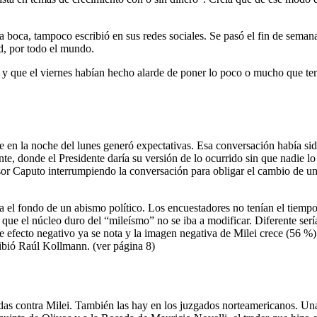
ó la boca, tampoco escribió en sus redes sociales. Se pasó el fin de se
ad, por todo el mundo.
io, y que el viernes habían hecho alarde de poner lo poco o mucho que
te en la noche del lunes generó expectativas. Esa conversación había si
e, donde el Presidente daría su versión de lo ocurrido sin que nadie lo 
or Caputo interrumpiendo la conversación para obligar el cambio de una 
 el fondo de un abismo político. Los encuestadores no tenían el tiempo
que el núcleo duro del “mileísmo” no se iba a modificar. Diferente ser
 efecto negativo ya se nota y la imagen negativa de Milei crece (56 %) 
ribió Raúl Kollmann. (ver página 8)
as contra Milei. También las hay en los juzgados norteamericanos. Una