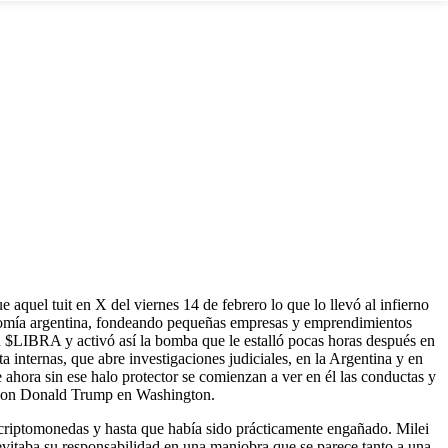
e aquel tuit en X del viernes 14 de febrero lo que lo llevó al infierno
onomía argentina, fondeando pequeñas empresas y emprendimientos
 con $LIBRA y activó así la bomba que le estalló pocas horas después en
 internas, que abre investigaciones judiciales, en la Argentina y en
 ahora sin ese halo protector se comienzan a ver en él las conductas y
oto con Donald Trump en Washington.
s criptomonedas y hasta que había sido prácticamente engañado. Milei
vitaba su responsabilidad en una maniobra que se parece tanto a una