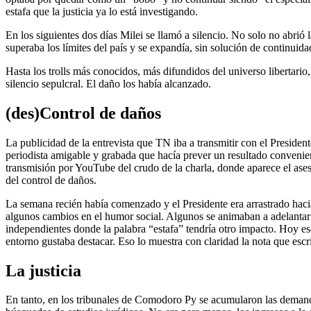
estafa que la justicia ya lo está investigando.
En los siguientes dos días Milei se llamó a silencio. No solo no abri
superaba los límites del país y se expandía, sin solución de continuid
Hasta los trolls más conocidos, más difundidos del universo libertar
silencio sepulcral. El daño los había alcanzado.
(des)Control de daños
La publicidad de la entrevista que TN iba a transmitir con el Presiden
periodista amigable y grabada que hacía prever un resultado convenient
transmisión por YouTube del crudo de la charla, donde aparece el ases
del control de daños.
La semana recién había comenzado y el Presidente era arrastrado hacia
algunos cambios en el humor social. Algunos se animaban a adelantar 
independientes donde la palabra “estafa” tendría otro impacto. Hoy ese
entorno gustaba destacar. Eso lo muestra con claridad la nota que esc
La justicia
En tanto, en los tribunales de Comodoro Py se acumularon las demand