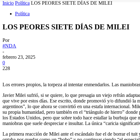
Inicio
Política
LOS PEORES SIETE DÍAS DE MILEI
Política
LOS PEORES SIETE DÍAS DE MILEI
Por
#NDA
-
febrero 23, 2025
0
228
Los errores propios, la torpeza al intentar enmendarlos. Las maniobra
Javier Milei sufrió, si se quiere, lo que presagia un viejo refrán adapt
que vive por estos días. Ese escrito, donde promovió y/o difundió l
argentinos”, lo que ahora se convirtió en una estafa internacional. Mil
su propia humanidad, pero también en el “triángulo de hierro” donde p
los Estados Unidos, pero que sobre todo hace estallar la burbuja que m
maniobras que suele despreciar e insultar. La única “caricia significa
La primera reacción de Milei ante el escándalo fue el de borrar el tu
optaba por quedar como un “bobo” y no continuar siendo “el especiali