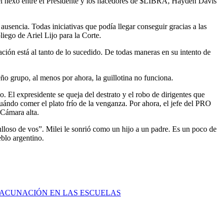
o el nexo entre el Presidente y los hacedores de $LIBRA, Hayden Davis
ausencia. Todas iniciativas que podía llegar conseguir gracias a las
liego de Ariel Lijo para la Corte.
ación está al tanto de lo sucedido. De todas maneras en su intento de
eño grupo, al menos por ahora, la guillotina no funciona.
 El expresidente se queja del destrato y el robo de dirigentes que
cuándo comer el plato frío de la venganza. Por ahora, el jefe del PRO
a Cámara alta.
lloso de vos”. Milei le sonrió como un hijo a un padre. Es un poco de
eblo argentino.
VACUNACIÓN EN LAS ESCUELAS