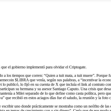
s que el gobierno implementó para olvidar el Criptogate.
ado a los tiempos que corren: “Quien a tuit mata, a tuit muere”. Porque fu
a memecoin $LIBRA que venía, según sus palabras, a “incentivar la ec
ei lo publicó, lo fijó en su cuenta de X que incluía el link al contrato
articipan su hermana y su asesor Santiago Caputo. Una crisis que desata
antenía a Milei separado de lo que define como casta política, pero que
tiva” que recibió en estos aciagos días fue el saludo, la reunión y la f
it y escribir uno donde prácticamente se mostraba como un neófito de la
sta en temas de crecimiento con o sin dinero”. Creía que de ese modo e