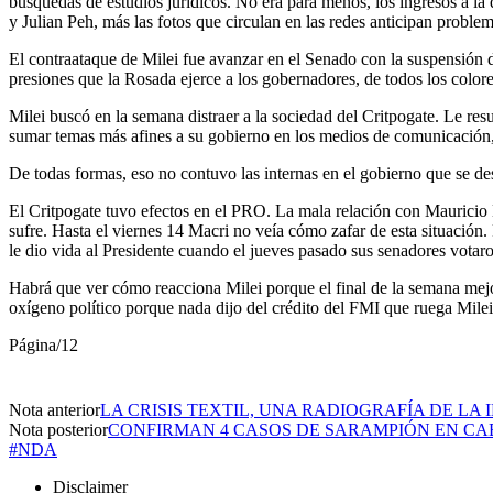
búsquedas de estudios jurídicos. No era para menos, los ingresos a l
y Julian Peh, más las fotos que circulan en las redes anticipan proble
El contraataque de Milei fue avanzar en el Senado con la suspensión de 
presiones que la Rosada ejerce a los gobernadores, de todos los colore
Milei buscó en la semana distraer a la sociedad del Critpogate. Le res
sumar temas más afines a su gobierno en los medios de comunicación,
De todas formas, eso no contuvo las internas en el gobierno que se des
El Critpogate tuvo efectos en el PRO. La mala relación con Mauricio M
sufre. Hasta el viernes 14 Macri no veía cómo zafar de esta situación.
le dio vida al Presidente cuando el jueves pasado sus senadores votar
Habrá que ver cómo reacciona Milei porque el final de la semana mejo
oxígeno político porque nada dijo del crédito del FMI que ruega Milei.
Página/12
Nota anterior
LA CRISIS TEXTIL, UNA RADIOGRAFÍA DE LA
Nota posterior
CONFIRMAN 4 CASOS DE SARAMPIÓN EN CA
#NDA
Disclaimer