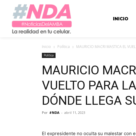
INICIO
Inicio
Política
MAURICIO MACRI MASTICA EL VUEL
Política
MAURICIO MACR
VUELTO PARA L
DÓNDE LLEGA SU
Por
#NDA
-
abril 11, 2023
El expresidente no oculta su malestar con el