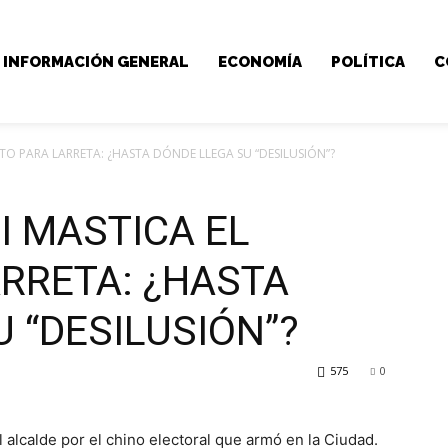
INFORMACIÓN GENERAL
ECONOMÍA
POLÍTICA
C
TO PARA LARRETA: ¿HASTA DÓNDE LLEGA SU “DESILUSIÓN”?
I MASTICA EL
ARRETA: ¿HASTA
 “DESILUSIÓN”?
575
0
 alcalde por el chino electoral que armó en la Ciudad.