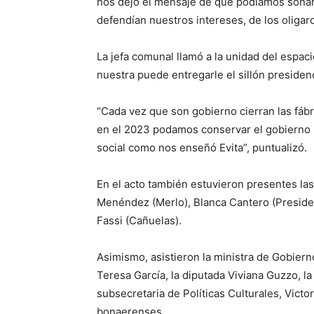
nos dejó el mensaje de que podíamos soñar
defendían nuestros intereses, de los oligarc
La jefa comunal llamó a la unidad del espac
nuestra puede entregarle el sillón presidenci
“Cada vez que son gobierno cierran las fábr
en el 2023 podamos conservar el gobierno p
social como nos enseñó Evita”, puntualizó.
En el acto también estuvieron presentes la
Menéndez (Merlo), Blanca Cantero (President
Fassi (Cañuelas).
Asimismo, asistieron la ministra de Gobierno
Teresa García, la diputada Viviana Guzzo, la 
subsecretaria de Políticas Culturales, Victo
bonaerenses.