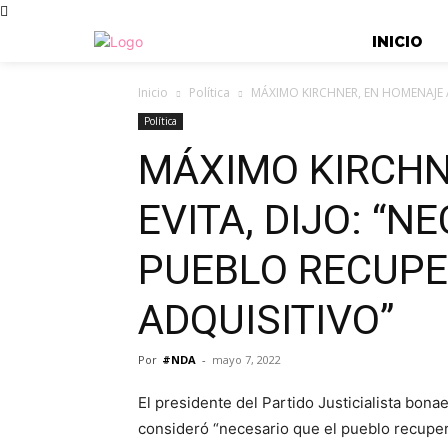
INICIO
Inicio
Política
MÁXIMO KIRCHNER, EN HOMENAJE A 
Política
MÁXIMO KIRCHN
EVITA, DIJO: “
PUEBLO RECUPE
ADQUISITIVO”
Por
#NDA
-
mayo 7, 2022
El presidente del Partido Justicialista bon
consideró “necesario que el pueblo recupere