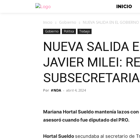
INICIO
Inicio
Gobierno
NUEVA SALIDA EN EL GOBIERNO D
Gobierno
Política
Trabajo
NUEVA SALIDA E
JAVIER MILEI: 
SUBSECRETARIA
Por
#NDA
-
abril 4, 2024
Mariana Hortal Sueldo mantenía lazos con e
asesoró cuando fue diputado del PRO.
Hortal Sueldo
secundaba al secretario de T