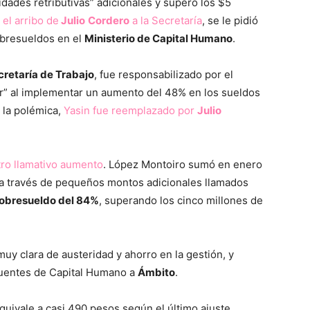
dades retributivas” adicionales y superó los $5
s
el arribo de
Julio
Cordero
a la Secretaría
, se le pidió
obresueldos en el
Ministerio de Capital Humano
.
cretaría de Trabajo
, fue responsabilizado por el
or” al implementar un aumento del 48% en los sueldos
 la polémica,
Yasin fue reemplazado por
Julio
tro llamativo aumento
. López Montoiro sumó en enero
 a través de pequeños montos adicionales llamados
sobresueldo del 84%
, superando los cinco millones de
muy clara de austeridad y ahorro en la gestión, y
fuentes de Capital Humano a
Ámbito
.
quivale a casi 490 pesos según el último ajuste