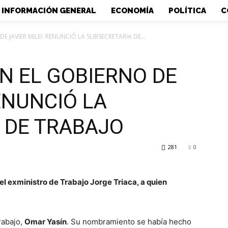
INFORMACIÓN GENERAL
ECONOMÍA
POLÍTICA
C
E JAVIER MILEI: RENUNCIÓ LA SUBSECRETARIA DE...
N EL GOBIERNO DE
RENUNCIÓ LA
 DE TRABAJO
281
0
l exministro de Trabajo Jorge Triaca, a quien
rabajo,
Omar Yasín
. Su nombramiento se había hecho