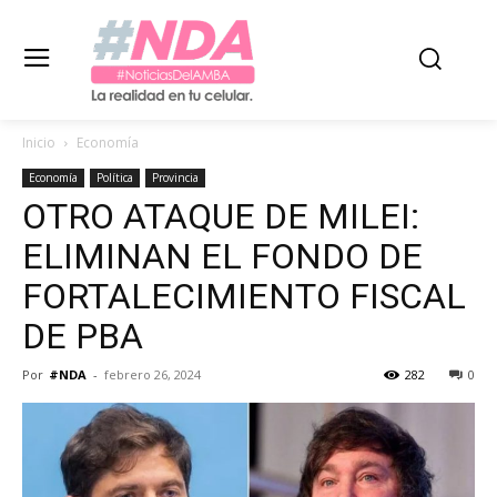
Inicio
Economía
Economía
Política
Provincia
OTRO ATAQUE DE MILEI:
ELIMINAN EL FONDO DE
FORTALECIMIENTO FISCAL
DE PBA
Por
#NDA
-
febrero 26, 2024
282
0