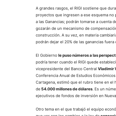
A grandes rasgos, el RIGI sostiene que dura
proyectos que ingresen a ese esquema no p
a las Ganancias; podrán tomarse a cuenta d
gozarán de un mecanismo de compensación de
construcción. A su vez, en materia cambiaria
podrán dejar el 20% de las ganancias fuera de
El Gobierno
le puso números a las perspect
podría tener cuando el RIGI quede estableci
vicepresidente del Banco Central
Vladimir
Conferencia Anual de Estudios Económicos
Cartagena, estimó que el rubro tiene en el 
de
54.000 millones de dólares
. Es un núme
ejecutivos de fondos de inversión en Nueva
Otro tema en el que trabajó el equipo econó
que ver con los cambios a la ley de
concesió