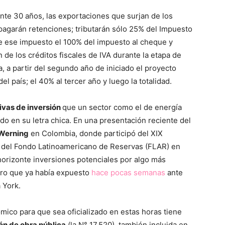
nte 30 años, las exportaciones que surjan de los
agarán retenciones; tributarán sólo 25% del Impuesto
e ese impuesto el 100% del impuesto al cheque y
 los créditos fiscales de IVA durante la etapa de
, a partir del segundo año de iniciado el proyecto
l país; el 40% al tercer año y luego la totalidad.
ivas de inversión
que un sector como el de energía
do en su letra chica. En una presentación reciente del
 Werning
en Colombia, donde participó del XIX
 del Fondo Latinoamericano de Reservas (FLAR) en
horizonte inversiones potenciales por algo más
ro que ya había expuesto
hace pocas semanas
ante
 York.
mico para que sea oficializado en estas horas tiene
n de obra pública
(la N° 17.520), también incluida en