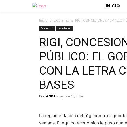
INICIO
Inicio
Gobierno
RIGI, CONCESIONES Y EMPLEO P
Gobierno
Legislación
RIGI, CONCESIO
PÚBLICO: EL GO
CON LA LETRA C
BASES
Por
#NDA
-
agosto 13, 2024
La reglamentación del régimen para grandes
semana. El equipo económico le puso núme