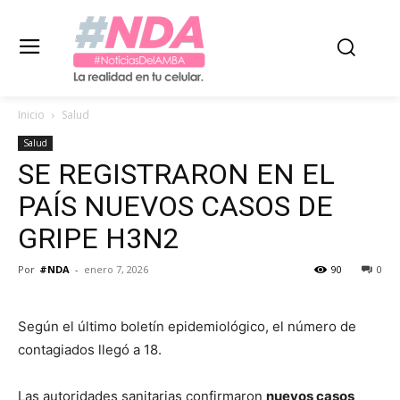
Inicio
Salud
Salud
SE REGISTRARON EN EL
PAÍS NUEVOS CASOS DE
GRIPE H3N2
Por
#NDA
-
enero 7, 2026
90
0
Según el último boletín epidemiológico, el número de
contagiados llegó a 18.
Las autoridades sanitarias confirmaron
nuevos casos