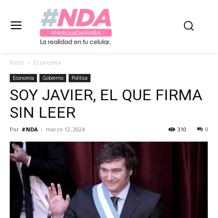
Inicio
Economía
Economía
Gobierno
Política
SOY JAVIER, EL QUE FIRMA
SIN LEER
Por
#NDA
-
marzo 12, 2024
310
0