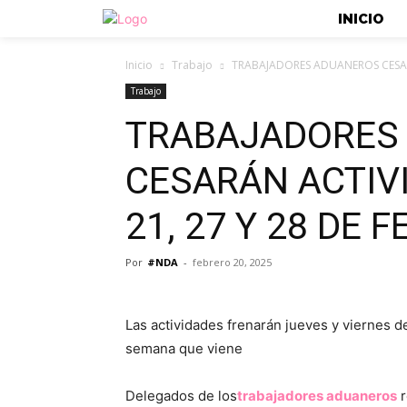
INICIO
Inicio
Trabajo
TRABAJADORES ADUANEROS CESARÁN
Trabajo
TRABAJADORES
CESARÁN ACTIVI
21, 27 Y 28 DE 
Por
#NDA
-
febrero 20, 2025
Las actividades frenarán jueves y viernes de
semana que viene
Delegados de los
trabajadores aduaneros
r