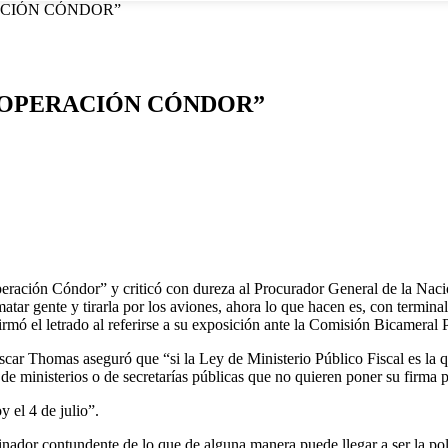
ACIÓN CÓNDOR”
A OPERACIÓN CÓNDOR”
ración Cóndor” y criticó con dureza al Procurador General de la Naci
atar gente y tirarla por los aviones, ahora lo que hacen es, con termi
firmó el letrado al referirse a su exposición ante la Comisión Bicamera
ar Thomas aseguró que “si la Ley de Ministerio Público Fiscal es la q
 de ministerios o de secretarías públicas que no quieren poner su firm
 el 4 de julio”.
inador contundente de lo que de alguna manera puede llegar a ser la polí