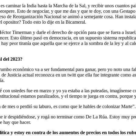
 caminar la India hasta la Marcha de la Sal, y recibir unos cuantos pala
 prospere. Esto de negociar, y que me das y que te doy, con una Gestapo
ceso de Reorganización Nacional se animó a semejante cosa. Han insta
 opositor? Todo esto lo dije en la Bicameral.
Héctor Timerman y darle el derecho de opción para que se fuera a Israel
cáncer. Esto último pasó en democracia, en un supuesto sistema republic
peor tiranía que aquella que se ejerce a la sombra de la ley y al calor 
l del 2023?
 rumbo económico va a ser fundamental para ganar, pero yo noto una falta
a de Justicia actual reconozca en un twitt que ella fue integrante com
ía.
ablé con ustedes fue en marzo y yo ya estaba a las puteadas, imagínen
stitucional estamos paralizados, y el tiempo te juega en contra, porque 
in de mes o perdió su laburo, es como que le hables de colonizar Marte”.
 que ir despidiéndose, y rogá no terminar como De La Rúa. Estoy muy pr
e hay que hacer.
ica y estoy en contra de los aumentos de precios en todos los rubr