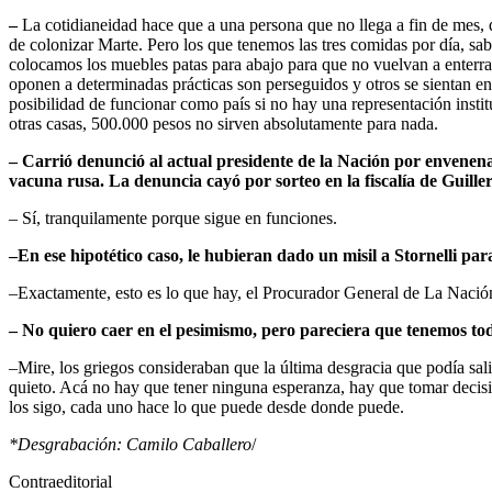
–
La cotidianeidad hace que a una persona que no llega a fin de mes, q
de colonizar Marte. Pero los que tenemos las tres comidas por día, sab
colocamos los muebles patas para abajo para que no vuelvan a enterra
oponen a determinadas prácticas son perseguidos y otros se sientan en 
posibilidad de funcionar como país si no hay una representación insti
otras casas, 500.000 pesos no sirven absolutamente para nada.
–
Carrió denunció al actual presidente de la Nación por envenenami
vacuna rusa. La denuncia cayó por sorteo en la fiscalía de Guill
– Sí, tranquilamente porque sigue en funciones.
–
En ese hipotético caso, le hubieran dado un misil a Stornelli par
–Exactamente, esto es lo que hay, el Procurador General de La Nación 
– No quiero caer en el pesimismo, pero pareciera que tenemos to
–Mire, los griegos consideraban que la última desgracia que podía sali
quieto. Acá no hay que tener ninguna esperanza, hay que tomar decisi
los sigo, cada uno hace lo que puede desde donde puede.
*Desgrabación: Camilo Caballero
/
Contraeditorial