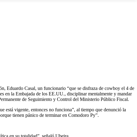
ón, Eduardo Casal, un funcionario “que se disfraza de cowboy el 4 de
nales en la Embajada de los EE.UU., disciplinar mentalmente y mandar
l Permanente de Seguimiento y Control del Ministerio Público Fiscal.
ue está vigente, entonces no funciona”, al tiempo que denunció la
a porque tienen pánico de terminar en Comodoro Py”.
tica en su totalidad”, señaló Ubeira.