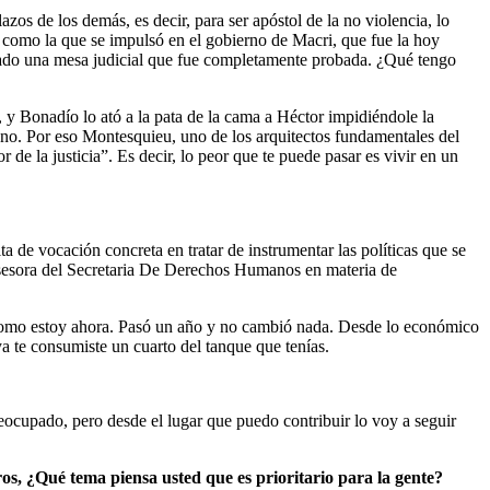
zos de los demás, es decir, para ser apóstol de la no violencia, lo
 como la que se impulsó en el gobierno de Macri, que fue la hoy
lado una mesa judicial que fue completamente probada. ¿Qué tengo
, y Bonadío lo ató a la pata de la cama a Héctor impidiéndole la
ano. Por eso Montesquieu, uno de los arquitectos fundamentales del
de la justicia”. Es decir, lo peor que te puede pasar es vivir en un
 de vocación concreta en tratar de instrumentar las políticas que se
o asesora del Secretaria De Derechos Humanos en materia de
se como estoy ahora. Pasó un año y no cambió nada. Desde lo económico
ya te consumiste un cuarto del tanque que tenías.
eocupado, pero desde el lugar que puedo contribuir lo voy a seguir
os, ¿Qué tema piensa usted que es prioritario para la gente?