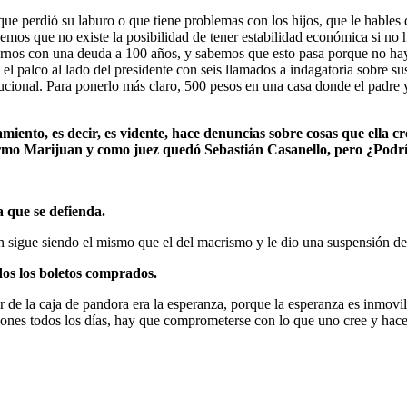
ue perdió su laburo o que tiene problemas con los hijos, que le hables d
emos que no existe la posibilidad de tener estabilidad económica si no 
rnos con una deuda a 100 años, y sabemos que esto pasa porque no hay u
el palco al lado del presidente con seis llamados a indagatoria sobre su
tucional. Para ponerlo más claro, 500 pesos en una casa donde el padre 
ento, es decir, es vidente, hace denuncias sobre cosas que ella cre
ermo Marijuan y como juez quedó Sebastián Casanello, pero ¿Podría
a que se defienda.
sigue siendo el mismo que el del macrismo y le dio una suspensión de 1
dos los boletos comprados.
r de la caja de pandora era la esperanza, porque la esperanza es inmovil
ones todos los días, hay que comprometerse con lo que uno cree y hace,