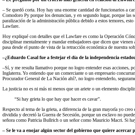
– Se quedó corta. Hoy hay una enorme cantidad de funcionarios a carg
Comodoro Py porque los denuncian, y en segundo lugar, porque las seg
paralización de la administración pública debido a estos temores, esto e
Lawfare.
Hoy expliqué con detalles que el Lawfare es como la Operación Cóndor
disciplinar mentalmente y mandar embajadores que dicen que vienen a 
pasa desde el punto de vista de la retracción económica de nuestra sobe
–
¿Eduardo Casal fue a festejar el día de la independencia estad
–Sí, y me resulta llamativo porque no logro entender esas acciones, 
Inglaterra. Yo entiendo que un comerciante o un empresario concurran
Procurador General de La Nación ahí?, no logro entenderlo, segurament
La justicia no es ni más ni menos que un ariete o un elemento discipli
“Si hay grieta lo que hay que hacer es cavar”.
Respecto al tema de la grieta, a diferencia de la gran mayoría yo cre
dividida y decretó la Guerra de Secesión, porque un esclavo no puede 
señora como Patricia Bullrich o un señor como Mauricio Macri. Si hay
–
Se le va a enojar algún sector del gobierno que quiere acercar p