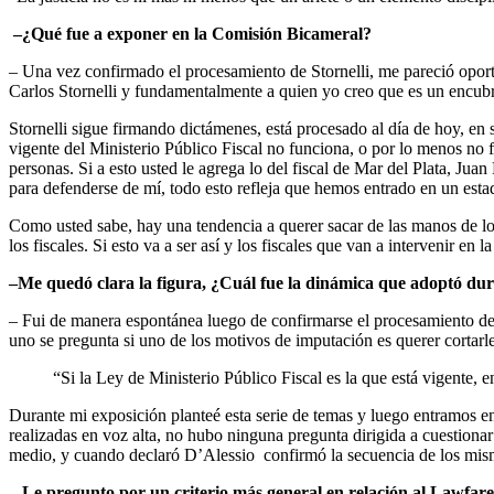
–¿Qué fue a exponer en la Comisión Bicameral?
– Una vez confirmado el procesamiento de Stornelli, me pareció oportu
Carlos Stornelli y fundamentalmente a quien yo creo que es un encubr
Stornelli sigue firmando dictámenes, está procesado al día de hoy, en 
vigente del Ministerio Público Fiscal no funciona, o por lo menos no f
personas. Si a esto usted le agrega lo del fiscal de Mar del Plata, Jua
para defenderse de mí, todo esto refleja que hemos entrado en un esta
Como usted sabe, hay una tendencia a querer sacar de las manos de los
los fiscales. Si esto va a ser así y los fiscales que van a intervenir en 
–Me quedó clara la figura, ¿Cuál fue la dinámica que adoptó dur
– Fui de manera espontánea luego de confirmarse el procesamiento de S
uno se pregunta si uno de los motivos de imputación es querer cortarl
“Si la Ley de Ministerio Público Fiscal es la que está vigente, 
Durante mi exposición planteé esta serie de temas y luego entramos en 
realizadas en voz alta, no hubo ninguna pregunta dirigida a cuestionar
medio, y cuando declaró D’Alessio confirmó la secuencia de los mismo
–
Le pregunto por un criterio más general en relación al Lawfare. 