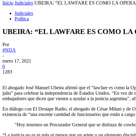
Inicio
Judiciales
UBEIRA: “EL LAWFARE ES COMO LA OPER
Judiciales
Política
UBEIRA: “EL LAWFARE ES COMO L
Por
#NDA
-
enero 17, 2021
0
1283
El abogado José Manuel Ubeira afirmó que el “lawfare es como la Ope
julio” para celebrar la independencia de Estados Unidos. “En vez de m
embajadores que dicen que vienen a ayudar a la justicia argentina”, a
En diálogo con El Destape Radio, el abogado de César Milani y de Osc
existencia de “una enorme cantidad de funcionarios que están a cargo
“Hoy tenemos un Procurador General que se disfraza de cowboy
“La justicia no es ni más ni menos que un ariete o un elemento discipl