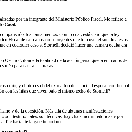
izadas por un integrante del Ministerio Público Fiscal. Me refiero a
do Casal.
compareció a los llamamientos. Con lo cual, está claro que la ley
ico Fiscal de cara a los contribuyentes que le pagan el sueldo a estas
 que en cualquier caso si Stornelli decidió hacer una cámara oculta era
rio Oscuro”, donde la totalidad de la acción penal queda en manos de
a sartén para caer a las brasas.
so mío, y el otro es el del ex marido de su actual esposa, con lo cual
ón con las hijas que viven bajo el mismo techo de Stornelli?
ialismo y de la oposición. Más allá de algunas manifestaciones
no son testimoniales, son técnicas, hay chats incriminatorios de por
l fue bastante larga e importante.
Qué cree usted?