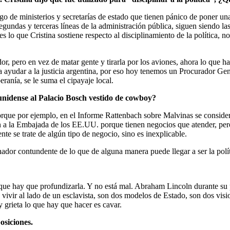
o de ministerios y secretarías de estado que tienen pánico de poner un
undas y terceras líneas de la administración pública, siguen siendo l
s lo que Cristina sostiene respecto al disciplinamiento de la política, n
, pero en vez de matar gente y tirarla por los aviones, ahora lo que h
ayudar a la justicia argentina, por eso hoy tenemos un Procurador Gene
ranía, se le suma el cipayaje local.
ounidense al Palacio Bosch vestido de cowboy?
porque por ejemplo, en el Informe Rattenbach sobre Malvinas se consid
 a la Embajada de los EE.UU. porque tienen negocios que atender, pero
e se trate de algún tipo de negocio, sino es inexplicable.
nador contundente de lo que de alguna manera puede llegar a ser la polít
o que hay que profundizarla. Y no está mal. Abraham Lincoln durante su
vivir al lado de un esclavista, son dos modelos de Estado, son dos visio
 grieta lo que hay que hacer es cavar.
osiciones.