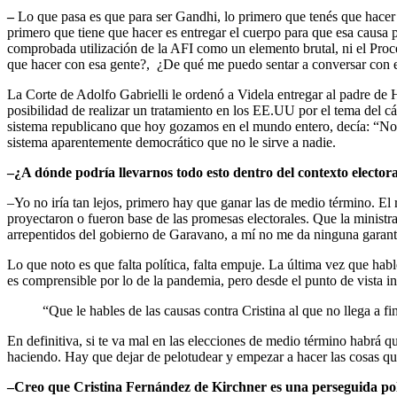
–
Lo que pasa es que para ser Gandhi, lo primero que tenés que hacer es
primero que tiene que hacer es entregar el cuerpo para que esa causa
comprobada utilización de la AFI como un elemento brutal, ni el Pro
que hacer con esa gente?, ¿De qué me puedo sentar a conversar con el
La Corte de Adolfo Gabrielli le ordenó a Videla entregar al padre de 
posibilidad de realizar un tratamiento en los EE.UU por el tema del 
sistema republicano que hoy gozamos en el mundo entero, decía: “No hay 
sistema aparentemente democrático que no le sirve a nadie.
–¿A dónde podría llevarnos todo esto dentro del contexto electora
–Yo no iría tan lejos, primero hay que ganar las de medio término. El
proyectaron o fueron base de las promesas electorales. Que la ministr
arrepentidos del gobierno de Garavano, a mí no me da ninguna garant
Lo que noto es que falta política, falta empuje. La última vez que h
es comprensible por lo de la pandemia, pero desde el punto de vista in
“Que le hables de las causas contra Cristina al que no llega a f
En definitiva, si te va mal en las elecciones de medio término habrá
haciendo. Hay que dejar de pelotudear y empezar a hacer las cosas qu
–Creo que Cristina Fernández de Kirchner es una perseguida polít