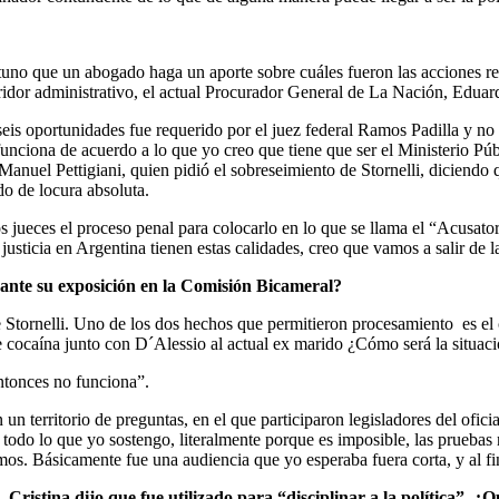
no que un abogado haga un aporte sobre cuáles fueron las acciones real
idor administrativo, el actual Procurador General de La Nación, Eduar
seis oportunidades fue requerido por el juez federal Ramos Padilla y no 
unciona de acuerdo a lo que yo creo que tiene que ser el Ministerio Públ
n Manuel Pettigiani, quien pidió el sobreseimiento de Stornelli, diciendo
do de locura absoluta.
 jueces el proceso penal para colocarlo en lo que se llama el “Acusato
la justicia en Argentina tienen estas calidades, creo que vamos a salir de l
ante su exposición en la Comisión Bicameral?
tornelli. Uno de los dos hechos que permitieron procesamiento es el ca
e cocaína junto con D´Alessio al actual ex marido ¿Cómo será la situaci
entonces no funciona”.
un territorio de preguntas, en el que participaron legisladores del ofic
 todo lo que yo sostengo, literalmente porque es imposible, las pruebas 
s. Básicamente fue una audiencia que yo esperaba fuera corta, y al fina
Cristina dijo que fue utilizado para “disciplinar a la política”, ¿