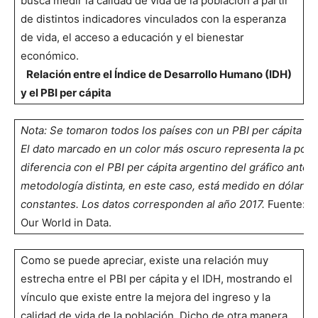
busca medir la calidad de vida de la población a partir
de distintos indicadores vinculados con la esperanza
de vida, el acceso a educación y el bienestar
económico.
Relación entre el Índice de Desarrollo Humano (IDH)
y el PBI per cápita
Nota: Se tomaron todos los países con un PBI per cápita d
El dato marcado en un color más oscuro representa la posi
diferencia con el PBI per cápita argentino del gráfico anteri
metodología distinta, en este caso, está medido en dólares
constantes. Los datos corresponden al año 2017.
Fuente:
#R
Our World in Data.
Como se puede apreciar, existe una relación muy
estrecha entre el PBI per cápita y el IDH, mostrando el
vínculo que existe entre la mejora del ingreso y la
calidad de vida de la población. Dicho de otra manera,