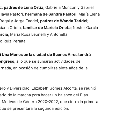
z,
padres de Luna Ortiz
; Gabriela Monzón y Gabriel
Flavia Pastori,
hermana de Sandra Pastori
; María Elena
 Regal y Jorge Taddei,
padres de Wanda Taddei
;
ciana Orieta,
familiar de Mariela Orieta
; Néstor García
arcía
; María Rosa Leonelli y Antonella
lo Ruiz Peralta.
i Una Menos en la ciudad de Buenos Aires tendrá
Congreso
, a lo que se sumarán actividades de
ornada, en ocasión de cumplirse siete años de la
nero y Diversidad, Elizabeth Gómez Alcorta, se reunió
sario de la marcha para hacer un balance del Plan
or Motivos de Género 2020-2022, que cierra la primera
 que se presentará la segunda edición.