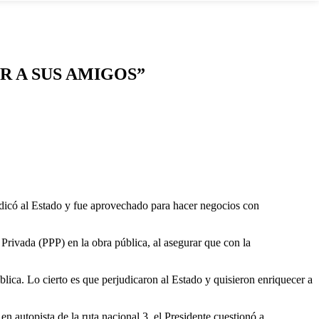
R A SUS AMIGOS”
udicó al Estado y fue aprovechado para hacer negocios con
 Privada (PPP) en la obra pública, al asegurar que con la
lica. Lo cierto es que perjudicaron al Estado y quisieron enriquecer a
n autopista de la ruta nacional 3, el Presidente cuestionó a