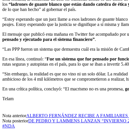
los
“ladrones de guante blanco que están dando catedra de ética 
de lo que han hecho” al gobernar el país.
“Estoy esperando que un juez llame a esos ladrones de guante blanco y
peajes. Estoy esperando que la justicia se dignifique a sí misma y lla
El mensaje que publicó esta mañana en Twitter fue acompañado por u
pensado y ejecutado para el sistema financiero”
.
“Las PPP fueron un sistema que demuestra cuál era la misión de Cambi
En esa línea, continuó: “
Fue un sistema que fue pensado por funci
rutas seguras y autopistas en el país, para lo que se iban a invertir 5.
“Sin embargo, la realidad es que no vino ni un solo dólar. La realidad
ambicioso de los 4 mil kilómetros que se comprometieron a realizar, hi
En una crítica política, concluyó: “El macrismo no es una promesa,
go
Telam
Nota anterior
ALBERTO FERNÁNDEZ RECIBE A FAMILIARES 
Nota posterior
DE PEDRO Y LAMMENS LANZAN “INVIERNO 2
#NDA