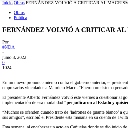
Inicio
Obras
FERNÁNDEZ VOLVIÓ A CRITICAR AL MACRISM
Obras
Política
FERNÁNDEZ VOLVIÓ A CRITICAR AL
Por
#NDA
-
junio 3, 2022
0
1024
En un nuevo pronunciamiento contra el gobierno anterior, el presiden
empresarios vinculados a Mauricio Macri. “Fueron un sistema pensado 
El presidente Alberto Fernández volvió este viernes a cuestionar al go
implementación de esa modalidad
“perjudicaron al Estado y quisie
“Muchos se ofenden cuando trato de ‘ladrones de guante blanco’ a quie
sus amigos”, escribió el Presidente esta mañana en su cuenta de Twitte
Esta semana, al encabezar un acto en Cañuelas donde se dio inicio de l