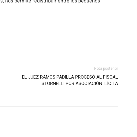
s, nos permite redistribuir entre los pequeños
Nota posterior
EL JUEZ RAMOS PADILLA PROCESÓ AL FISCAL
STORNELLI POR ASOCIACIÓN ILÍCITA