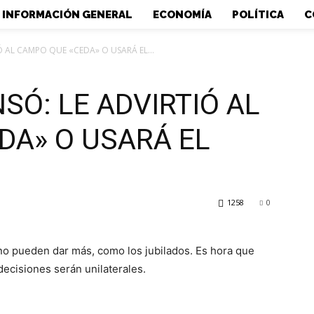
INFORMACIÓN GENERAL
ECONOMÍA
POLÍTICA
C
Ó AL CAMPO QUE «CEDA» O USARÁ EL...
SÓ: LE ADVIRTIÓ AL
DA» O USARÁ EL
1258
0
 no pueden dar más, como los jubilados. Es hora que
ecisiones serán unilaterales.