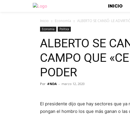
INICIO
Inicio
Economía
ALBERTO SE CANSÓ: LE ADVIRTI
Economía
Política
ALBERTO SE CAN
CAMPO QUE «CE
PODER
Por
#NDA
-
marzo 12, 2020
El presidente dijo que hay sectores que ya
pongan el hombro los que más ganan o las d