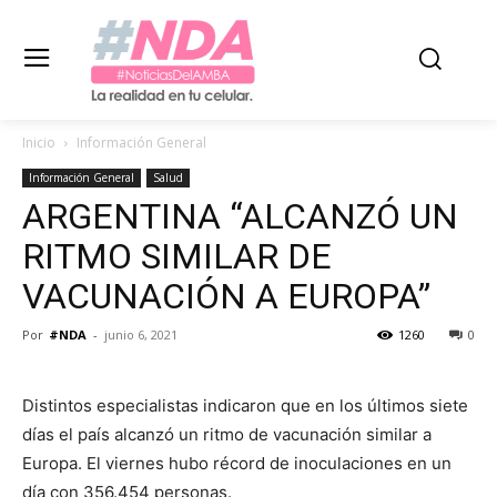
Inicio
Información General
Información General
Salud
ARGENTINA “ALCANZÓ UN
RITMO SIMILAR DE
VACUNACIÓN A EUROPA”
Por
#NDA
-
junio 6, 2021
1260
0
Distintos especialistas indicaron que en los últimos siete
días el país alcanzó un ritmo de vacunación similar a
Europa. El viernes hubo récord de inoculaciones en un
día con 356.454 personas.