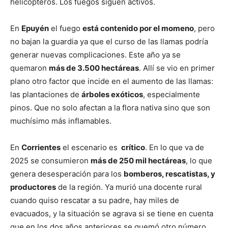
helicópteros. Los fuegos siguen activos.
En
Epuyén
el fuego
está contenido por el momeno
, pero
no bajan la guardia ya que el curso de las llamas podría
generar nuevas complicaciones. Este año ya se
quemaron
más de 3.500 hectáreas
. Allí se vio en primer
plano otro factor que incide en el aumento de las llamas:
las plantaciones de
árboles exóticos
, especialmente
pinos. Que no solo afectan a la flora nativa sino que son
muchísimo más inflamables.
En
Corrientes
el escenario es
crítico
. En lo que va de
2025 se consumieron
más de 250 mil hectáreas
, lo que
genera desesperación para los
bomberos, rescatistas, y
productores
de la región. Ya murió una docente rural
cuando quiso rescatar a su padre, hay miles de
evacuados, y la situación se agrava si se tiene en cuenta
que en los dos años anteriores se quemó otro número