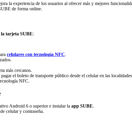
ra la experiencia de los usuarios al ofrecer más y mejores funcionalida
as SUBE de forma online.
e la tarjeta SUBE
:
para
celulares con tecnología NFC
.
izados.
jeta más cercanos.
agar el boleto de transporte público desde el celular en las localidade
 tecnología NFC.
e
tivo Android 6 o superior e instalar la
app SUBE
.
de celular y contraseña.