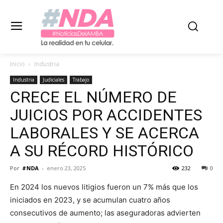
Inicio
Industria
Industria
Judiciales
Trabajo
CRECE EL NÚMERO DE
JUICIOS POR ACCIDENTES
LABORALES Y SE ACERCA
A SU RÉCORD HISTÓRICO
Por
#NDA
-
enero 23, 2025
232
0
En 2024 los nuevos litigios fueron un 7% más que los
iniciados en 2023, y se acumulan cuatro años
consecutivos de aumento; las aseguradoras advierten