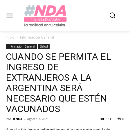
Inicio
Información General
Información General
Salud
CUANDO SE PERMITA EL
INGRESO DE
EXTRANJEROS A LA
ARGENTINA SERÁ
NECESARIO QUE ESTÉN
VACUNADOS
Por
#NDA
-
agosto 7, 2021
131
0
Ayer la titular de migraciones dio una nota con Luis