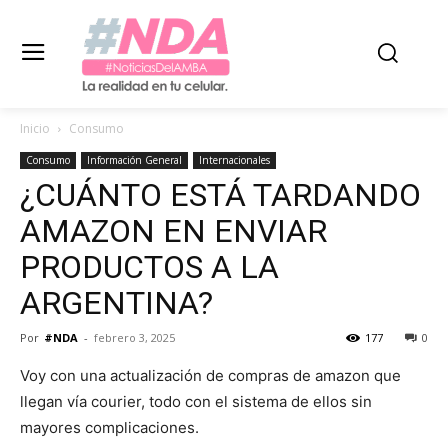
Inicio
Consumo
Consumo
Información General
Internacionales
¿CUÁNTO ESTÁ TARDANDO
AMAZON EN ENVIAR
PRODUCTOS A LA
ARGENTINA?
Por
#NDA
-
febrero 3, 2025
177
0
Voy con una actualización de compras de amazon que
llegan vía courier, todo con el sistema de ellos sin
mayores complicaciones.