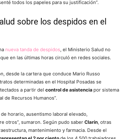
enté todos los papeles para su justificación”.
Salud sobre los despidos en el
una
nueva tanda de despidos
, el Ministerio Salud no
que en las últimas horas circuló en redes sociales.
ión, desde la cartera que conduce Mario Russo
tratos determinadas en el Hospital Posadas se
ectados a partir del
control de asistencia
por sistema
ral de Recursos Humanos”.
 de horario, ausentismo laboral elevado,
tre otros”, sumaron. Según pudo saber
Clarín
, otras
raestructura, mantenimiento y farmacia. Desde el
representan el 2 por ciento
de los 4.500 trabajadores