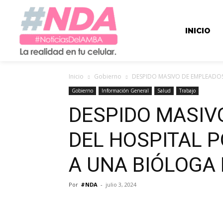
INICIO
Inicio
Gobierno
DESPIDO MASIVO DE EMPLEADOS
Gobierno
Información General
Salud
Trabajo
DESPIDO MASIV
DEL HOSPITAL 
A UNA BIÓLOGA
Por
#NDA
-
julio 3, 2024