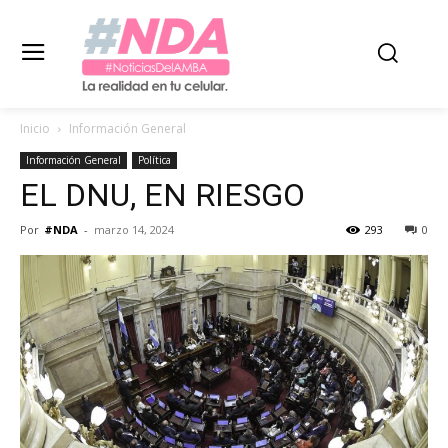
Inicio
Información General
Información General
Política
EL DNU, EN RIESGO
Por
#NDA
-
marzo 14, 2024
293
0