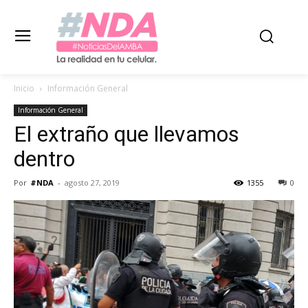
Inicio
Información General
Información General
El extraño que llevamos
dentro
Por
#NDA
-
agosto 27, 2019
1355
0