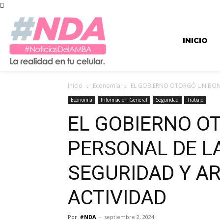
INICIO
Inicio
Economía
EL GOBIERNO OTORGÓ UN BONO 
Economía
Información General
Seguridad
Trabajo
EL GOBIERNO O
PERSONAL DE L
SEGURIDAD Y A
ACTIVIDAD
Por
#NDA
-
septiembre 2, 2024