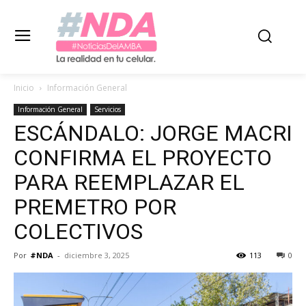
Inicio
Información General
Información General
Servicios
ESCÁNDALO: JORGE MACRI
CONFIRMA EL PROYECTO
PARA REEMPLAZAR EL
PREMETRO POR
COLECTIVOS
Por
#NDA
-
diciembre 3, 2025
113
0