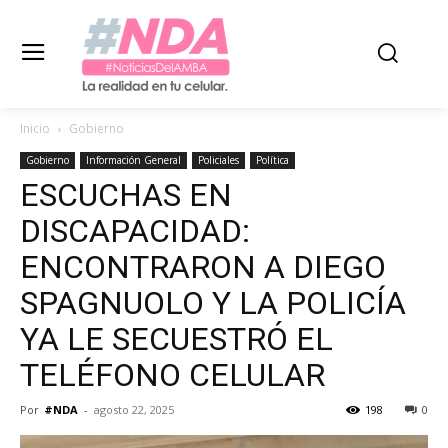
Inicio
Gobierno
Gobierno
Información General
Policiales
Política
ESCUCHAS EN
DISCAPACIDAD:
ENCONTRARON A DIEGO
SPAGNUOLO Y LA POLICÍA
YA LE SECUESTRÓ EL
TELÉFONO CELULAR
Por
#NDA
-
agosto 22, 2025
198
0