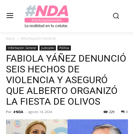
Inicio
Información General
Información General
Judiciales
Política
FABIOLA YÁÑEZ DENUNCIÓ
SEIS HECHOS DE
VIOLENCIA Y ASEGURÓ
QUE ALBERTO ORGANIZÓ
LA FIESTA DE OLIVOS
Por
#NDA
-
agosto 14, 2024
229
0