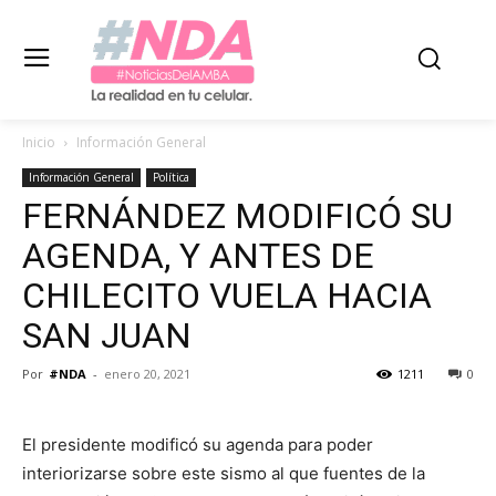
Inicio
Información General
Información General
Política
FERNÁNDEZ MODIFICÓ SU
AGENDA, Y ANTES DE
CHILECITO VUELA HACIA
SAN JUAN
Por
#NDA
-
enero 20, 2021
1211
0
El presidente modificó su agenda para poder
interiorizarse sobre este sismo al que fuentes de la