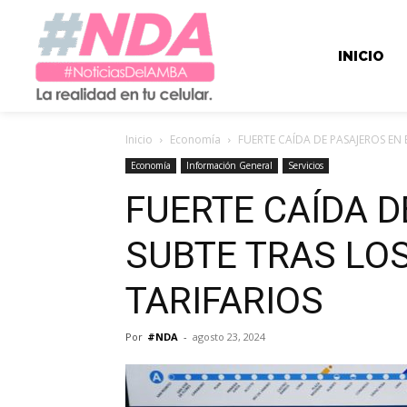
INICIO
Inicio
Economía
FUERTE CAÍDA DE PASAJEROS EN
Economía
Información General
Servicios
FUERTE CAÍDA D
SUBTE TRAS LO
TARIFARIOS
Por
#NDA
-
agosto 23, 2024