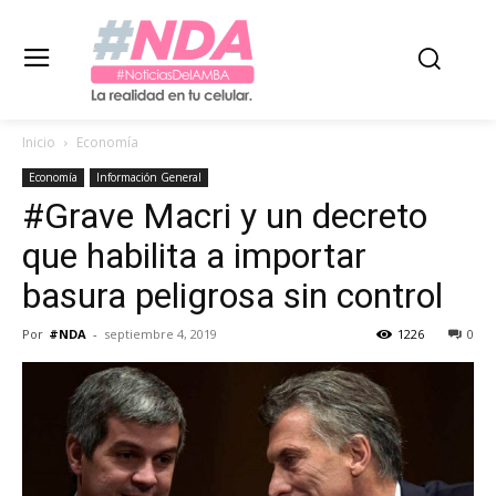
Inicio
Economía
Economía
Información General
#Grave Macri y un decreto
que habilita a importar
basura peligrosa sin control
Por
#NDA
-
septiembre 4, 2019
1226
0