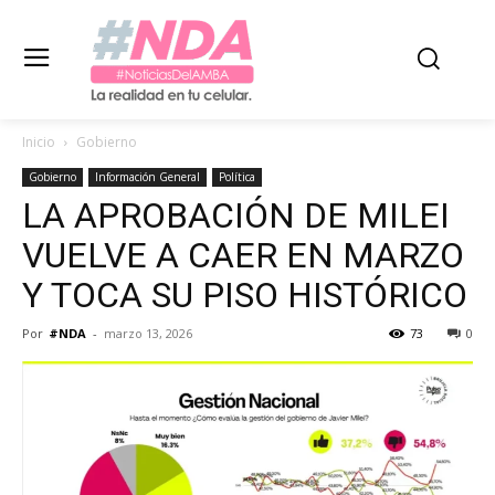
Inicio
Gobierno
Gobierno
Información General
Política
LA APROBACIÓN DE MILEI
VUELVE A CAER EN MARZO
Y TOCA SU PISO HISTÓRICO
Por
#NDA
-
marzo 13, 2026
73
0