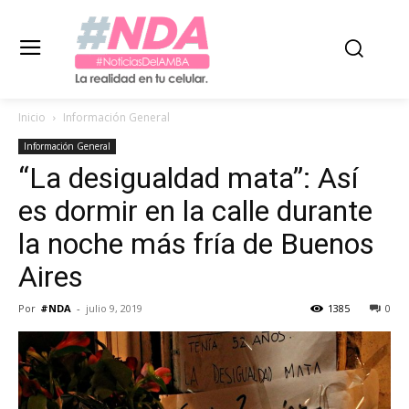
Inicio
Información General
Información General
“La desigualdad mata”: Así
es dormir en la calle durante
la noche más fría de Buenos
Aires
Por
#NDA
-
julio 9, 2019
1385
0