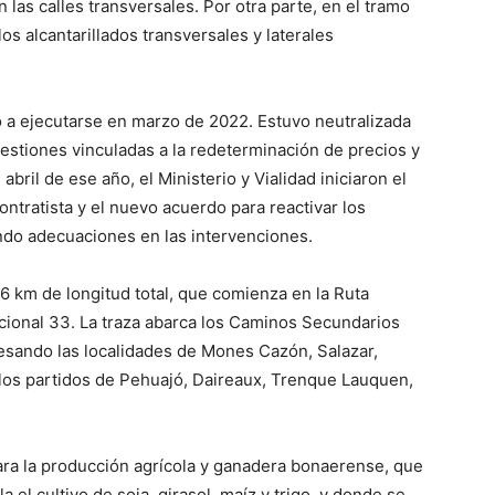
las calles transversales. Por otra parte, en el tramo
os alcantarillados transversales y laterales
zó a ejecutarse en marzo de 2022. Estuvo neutralizada
estiones vinculadas a la redeterminación de precios y
abril de ese año, el Ministerio y Vialidad iniciaron el
tratista y el nuevo acuerdo para reactivar los
ndo adecuaciones en las intervenciones.
96 km de longitud total, que comienza en la Ruta
acional 33. La traza abarca los Caminos Secundarios
vesando las localidades de Mones Cazón, Salazar,
 los partidos de Pehuajó, Daireaux, Trenque Lauquen,
ara la producción agrícola y ganadera bonaerense, que
 el cultivo de soja, girasol, maíz y trigo, y donde se