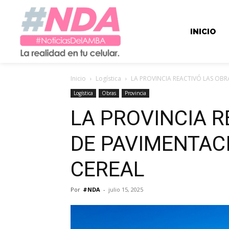
INICIO
Inicio
Logística
LA PROVINCIA REACTIVÓ LAS OBR
Logística
Obras
Provincia
LA PROVINCIA R
DE PAVIMENTACI
CEREAL
Por
#NDA
-
julio 15, 2025