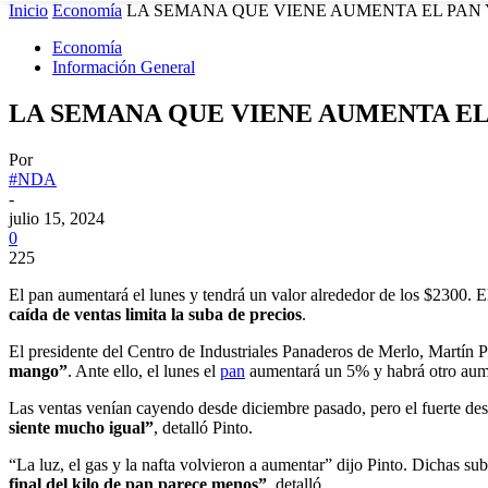
Inicio
Economía
LA SEMANA QUE VIENE AUMENTA EL PAN Y
Economía
Información General
LA SEMANA QUE VIENE AUMENTA EL 
Por
#NDA
-
julio 15, 2024
0
225
El pan aumentará el lunes y tendrá un valor alrededor de los $2300. 
caída de ventas limita la suba de precios
.
El presidente del Centro de Industriales Panaderos de Merlo, Martín P
mango”
. Ante ello, el lunes el
pan
aumentará un 5% y habrá otro aum
Las ventas venían cayendo desde diciembre pasado, pero el fuerte des
siente mucho igual”
, detalló Pinto.
“La luz, el gas y la nafta volvieron a aumentar” dijo Pinto. Dichas su
final del kilo de pan parece menos”
, detalló.