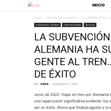
INICIO
Inicio
Información General
LA SUBVENCIÓN AL T
Información General
Internacionales
Servicios
LA SUBVENCIÓN
ALEMANIA HA S
GENTE AL TREN
DE ÉXITO
Por
#NDA
-
septiembre 1, 2022
Junio de 2022. Viajar en tren por Alemania 
una repercusión significativa evidente: los 
ser un éxito. Ahora que finaliza agosto y la 