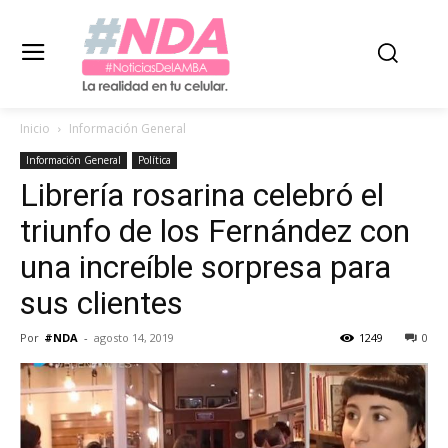
Inicio
Información General
Información General
Política
Librería rosarina celebró el
triunfo de los Fernández con
una increíble sorpresa para
sus clientes
Por
#NDA
-
agosto 14, 2019
1249
0