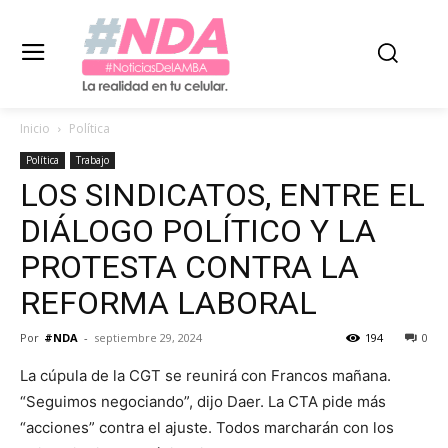
Inicio
Política
Política
Trabajo
LOS SINDICATOS, ENTRE EL
DIÁLOGO POLÍTICO Y LA
PROTESTA CONTRA LA
REFORMA LABORAL
Por
#NDA
-
septiembre 29, 2024
194
0
La cúpula de la CGT se reunirá con Francos mañana.
“Seguimos negociando”, dijo Daer. La CTA pide más
“acciones” contra el ajuste. Todos marcharán con los