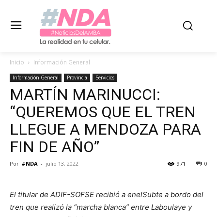
Inicio
Información General
Información General
Provincia
Servicios
MARTÍN MARINUCCI:
“QUEREMOS QUE EL TREN
LLEGUE A MENDOZA PARA
FIN DE AÑO”
Por
#NDA
-
julio 13, 2022
971
0
El titular de ADIF-SOFSE recibió a enelSubte a bordo del
tren que realizó la “marcha blanca” entre Laboulaye y