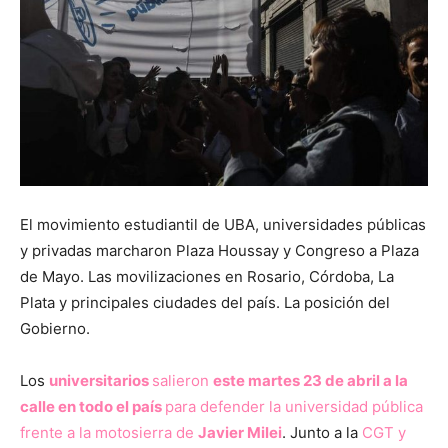
El movimiento estudiantil de UBA, universidades públicas
y privadas marcharon Plaza Houssay y Congreso a Plaza
de Mayo. Las movilizaciones en Rosario, Córdoba, La
Plata y principales ciudades del país. La posición del
Gobierno.
Los
universitarios
salieron
este martes 23 de abril a la
calle en todo el país
para defender la universidad pública
frente a la motosierra de
Javier Milei
. Junto a la
CGT y