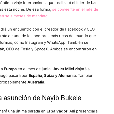
ptimo viaje internacional que realizará el líder de
La
les esta noche. De esa forma,
se convierte en el jefe de
r en seis meses de mandato
.
endrá un encuentro con el creador de Facebook y CEO
 trata de uno de los hombres más ricos del mundo que
ataformas, como Instagram y WhatsApp. También se
sk
, CEO de Tesla y SpaceX. Ambos se encontraron en
á a
Europa
en el mes de junio.
Javier Milei
viajará a
luego pasará por
España, Suiza y Alemania
. También
 probablemente
Australia
.
la asunción de Nayib Bukele
hará una última parada en
El Salvador
. Allí presenciará