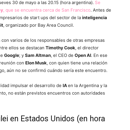
jueves 30 de mayo a las 20.15 (hora argentina).
Se
ey
, que se encuentra cerca de San Francisco
. Antes de
mpresarios de start ups del sector de la
inteligencia
it
, organizado por Bay Area Council.
rá con varios de los responsables de otras empresas
ntre ellos se destacan
Timothy Cook
, el director
de
Google
; y
Sam Altman
, el CEO de
Open AI
. En ese
a reunión con
Elon Musk
, con quien tiene una relación
o, aún no se confirmó cuándo sería este encuentro.
lidad impulsar el desarrollo de
IA
en la Argentina y la
tanto, no están previstos encuentros con autoridades
lei en Estados Unidos (en hora