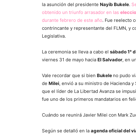
la asunción del presidente
Nayib Bukele
.
Se
obtenido un triunfo arrasador en las
elecci
durante febrero de este año
. Fue reelecto 
contrincante y representante del FLMN, y c
Legislativa.
La ceremonia se lleva a cabo el
sábado 1° d
viernes 31 de mayo hacia
El Salvador
, en u
Vale recordar que si bien
Bukele
no pudo vi
de
Milei
, envió a su ministro de Hacienda y
que el líder de La Libertad Avanza se impus
fue uno de los primeros mandatarios en felic
Cuándo se reunirá Javier Milei con Mark Z
Según se detalló en la
agenda oficial del v