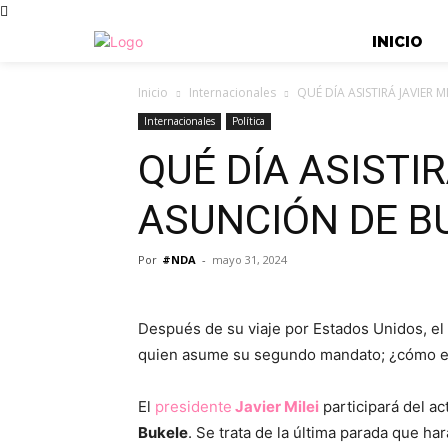
INICIO
Inicio
Internacionales
QUÉ DÍA ASISTIRÁ JAVIER 
Internacionales
Política
QUÉ DÍA ASISTIR
ASUNCIÓN DE B
Por
#NDA
-
mayo 31, 2024
Después de su viaje por Estados Unidos, el 
quien asume su segundo mandato; ¿cómo es 
El
presidente
Javier Milei
participará del a
Bukele
. Se trata de la última parada que ha