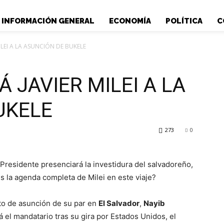
INFORMACIÓN GENERAL
ECONOMÍA
POLÍTICA
C
MILEI A LA ASUNCIÓN DE BUKELE
Á JAVIER MILEI A LA
UKELE
273
0
Presidente presenciará la investidura del salvadoreño,
la agenda completa de Milei en este viaje?
cto de asunción de su par en
El Salvador
,
Nayib
rá el mandatario tras su gira por Estados Unidos, el