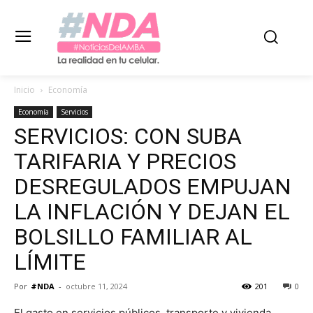
Inicio
Economía
Economía
Servicios
SERVICIOS: CON SUBA
TARIFARIA Y PRECIOS
DESREGULADOS EMPUJAN
LA INFLACIÓN Y DEJAN EL
BOLSILLO FAMILIAR AL
LÍMITE
Por
#NDA
-
octubre 11, 2024
201
0
El gasto en servicios públicos, transporte y vivienda