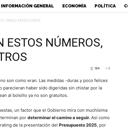
INFORMACIÓN GENERAL
ECONOMÍA
POLÍTICA
C
OS, TENGO ESTOS OTROS
AN ESTOS NÚMEROS,
TROS
184
0
 no son como eran. Las medidas -duras y poco felices
 parecieran haber sido digeridas sin chistar por la
n al bolsillo ya no son gratuitos.
cuestas, un factor que el Gobierno mira con muchísima
 terminan por
determinar el camino a seguir.
Así como
 rating de la presentación del
Presupuesto 2025
, por