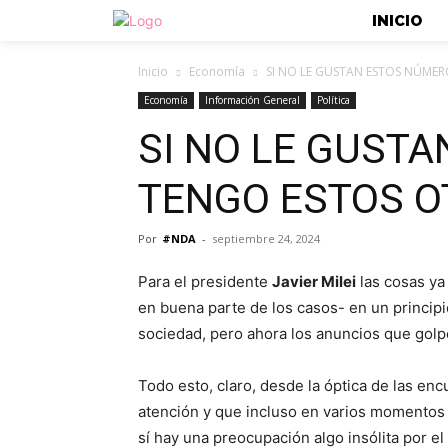
INICIO
Inicio
Economía
SI NO LE GUSTAN ESTOS NÚMER
Economía
Información General
Política
SI NO LE GUST
TENGO ESTOS O
Por
#NDA
-
septiembre 24, 2024
Para el presidente
Javier Milei
las cosas ya
en buena parte de los casos- en un principio
sociedad, pero ahora los anuncios que golpea
Todo esto, claro, desde la óptica de las en
atención y que incluso en varios momentos
sí hay una preocupación algo insólita por el