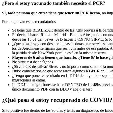
¿Pero si estoy vacunado también necesito el PCR?
SI, toda persona que entra tiene que tener un PCR hecho
, no im
Por lo que van estos recordatorios
Se tiene que REALIZAR dentro de las 72hs previas a la partida 
Es decir, si hacen Roma – Madrid – Buenos Aires, todo con una
desde las 18:01 del jueves. Si lo hacen 17:59 NO SIRVE. Si
¿Qué pasa si voy con dos aerolíneas distintas en reservas se
los de Aerolíneas se fijarán que sea 72hs antes de esa partid
la partida desde New York porque está en la misma reserva
Mayores de 6 años tienen que hacerlo. ¿Tiene 6? lo hace ¿T
No sirve test de antígenos
¿Sirve PCR de saliva? Sirve… no importa como se tome la mues
Hubo comentarios de que rechazaron algunos RT-PCR en USA, p
¿Tengo que poner el resultado en la DDJJ de migraciones para in
migraciones al entrar.
La DDJJ de migraciones se hace DENTRO de las 48hs previas al v
único documento PDF con la DDJJ y abajo el test
¿Qué pasa si estoy recuperado de COVID?
Si tu positivo fue dentro de los 90 días y tenés un diagnóstico de