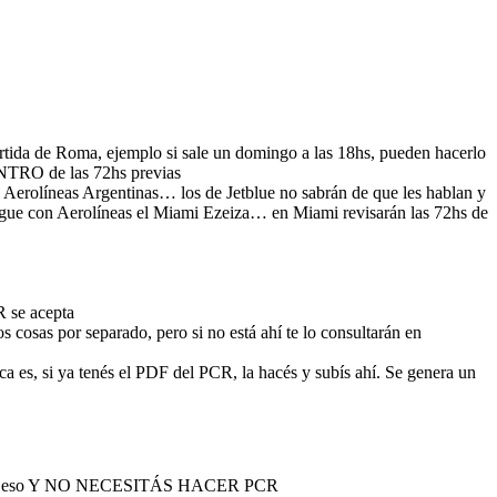
rtida de Roma, ejemplo si sale un domingo a las 18hs, pueden hacerlo
NTRO de las 72hs previas
Aerolíneas Argentinas… los de Jetblue no sabrán de que les hablan y
sigue con Aerolíneas el Miami Ezeiza… en Miami revisarán las 72hs de
R se acepta
 cosas por separado, pero si no está ahí te lo consultarán en
 es, si ya tenés el PDF del PCR, la hacés y subís ahí. Se genera un
iajás con eso Y NO NECESITÁS HACER PCR