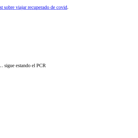
st sobre viajar recuperado de covid
.
a… sigue estando el PCR