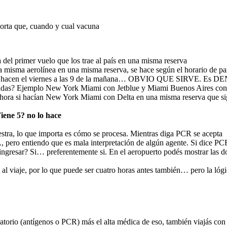
porta que, cuando y cual vacuna
del primer vuelo que los trae al país en una misma reserva
 misma aerolínea en una misma reserva, se hace según el horario de pa
 lo hacen el viernes a las 9 de la mañana… OBVIO QUE SIRVE. Es DE
paradas? Ejemplo New York Miami con Jetblue y Miami Buenos Aires con 
a. Ahora si hacían New York Miami con Delta en una misma reserva que 
iene 5? no lo hace
tra, lo que importa es cómo se procesa. Mientras diga PCR se acepta
ero entiendo que es mala interpretación de algún agente. Si dice PC
gresar? Si… preferentemente si. En el aeropuerto podés mostrar las dos
iaje, por lo que puede ser cuatro horas antes también… pero la lógica
 laboratorio (antígenos o PCR) más el alta médica de eso, también v