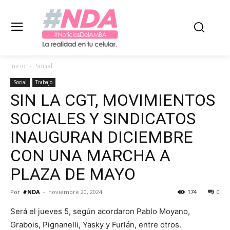
Inicio
Social
Social
Trabajo
SIN LA CGT, MOVIMIENTOS
SOCIALES Y SINDICATOS
INAUGURAN DICIEMBRE
CON UNA MARCHA A
PLAZA DE MAYO
Por
#NDA
-
noviembre 20, 2024
174
0
Será el jueves 5, según acordaron Pablo Moyano,
Grabois, Pignanelli, Yasky y Furlán, entre otros.