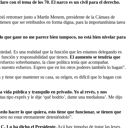
ro con el tema de los 70. El narco es un civil para el derecho.
debió retrotraer junto a Martín Menem, presidente de la Cámara de
tienen que ser retribuidos en forma digna, para la importantísima tarea
lo que gane no me parece bien tampoco, no está bien nivelar para
piedad. Es una realidad que la función que les estamos delegando es
la función y responsabilidad que tienen.
El aumento se tendría que
esfuerzo sobrehumano, la clase política tenía que acompañar.
 nuestro esfuerzo. Espero que en los otros poderes también lo hagan”.
y tiene que mantener su casa, su orígen, es difícil que lo hagan con
vida pública y tranquilo en privado. Yo al revés, y nos
as tipo exprés y le dije ‘qué bodrio’, dame una medialuna’. Me dijo
edo hacer lo que quiera, esto tiene que funcionar, se tienen que
ero no estar eternamente deteniéndolo”.
 C. Lo ha dicho el Presidente.
Acá hay impulso de tratar las leyes.