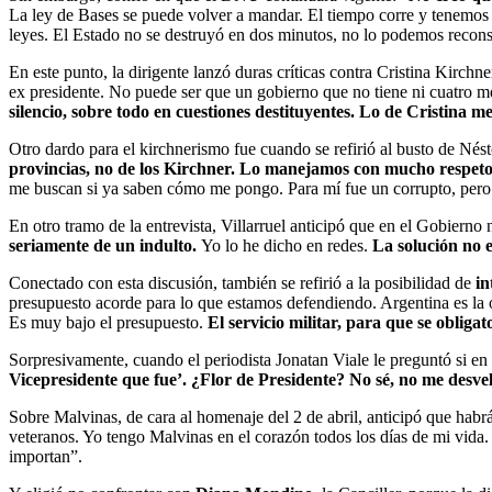
La ley de Bases se puede volver a mandar. El tiempo corre y tenemos n
leyes. El Estado no se destruyó en dos minutos, no lo podemos recons
En este punto, la dirigente lanzó duras críticas contra Cristina Kirch
ex presidente. No puede ser que un gobierno que no tiene ni cuatro m
silencio, sobre todo en cuestiones destituyentes. Lo de Cristina 
Otro dardo para el kirchnerismo fue cuando se refirió al busto de Nés
provincias, no de los Kirchner. Lo manejamos con mucho respeto
me buscan si ya saben cómo me pongo. Para mí fue un corrupto, pero
En otro tramo de la entrevista, Villarruel anticipó que en el Gobierno
seriamente de un indulto.
Yo lo he dicho en redes.
La solución no es
Conectado con esta discusión, también se refirió a la posibilidad de
in
presupuesto acorde para lo que estamos defendiendo. Argentina es la oc
Es muy bajo el presupuesto.
El servicio militar, para que se oblig
Sorpresivamente, cuando el periodista Jonatan Viale le preguntó si en 
Vicepresidente que fue’. ¿Flor de Presidente? No sé, no me desve
Sobre Malvinas, de cara al homenaje del 2 de abril, anticipó que hab
veteranos. Yo tengo Malvinas en el corazón todos los días de mi vida. 
importan”.