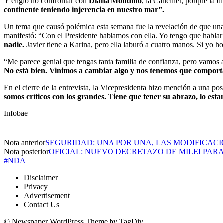
Y eligió no confrontar con
Diana Mondino
, la Canciller, porque la
continente teniendo injerencia en nuestro mar”.
Un tema que causó polémica esta semana fue la revelación de que un
manifestó: “Con el Presidente hablamos con ella. Yo tengo que hablar 
nadie.
Javier tiene a Karina, pero ella laburó a cuatro manos. Si yo h
“Me parece genial que tengas tanta familia de confianza, pero vamos a 
No está bien. Vinimos a cambiar algo y nos tenemos que compor
En el cierre de la entrevista, la Vicepresidenta hizo mención a una pos
somos críticos con los grandes. Tiene que tener su abrazo, lo est
Infobae
Nota anterior
SEGURIDAD: UNA POR UNA, LAS MODIFICACI
Nota posterior
OFICIAL: NUEVO DECRETAZO DE MILEI PAR
#NDA
Disclaimer
Privacy
Advertisement
Contact Us
© Newspaper WordPress Theme by TagDiv