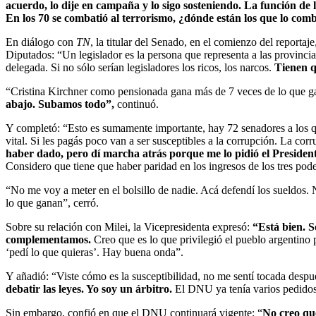
acuerdo, lo dije en campaña y lo sigo sosteniendo. La función de 
En los 70 se combatió al terrorismo, ¿dónde están los que lo com
En diálogo con
TN
, la titular del Senado, en el comienzo del reporta
Diputados: “Un legislador es la persona que representa a las provincia
delegada. Si no sólo serían legisladores los ricos, los narcos.
Tienen q
“Cristina Kirchner como pensionada gana más de 7 veces de lo que g
abajo. Subamos todo”,
continuó.
Y completó: “Esto es sumamente importante, hay 72 senadores a los qu
vital. Si les pagás poco van a ser susceptibles a la corrupción. La co
haber dado, pero dí marcha atrás porque me lo pidió el Presiden
Considero que tiene que haber paridad en los ingresos de los tres po
“No me voy a meter en el bolsillo de nadie. Acá defendí los sueldos. 
lo que ganan”, cerró.
Sobre su relación con Milei, la Vicepresidenta expresó:
“Está bien. S
complementamos.
Creo que es lo que privilegió el pueblo argentin
‘pedí lo que quieras’. Hay buena onda”.
Y añadió: “Viste cómo es la susceptibilidad, no me sentí tocada despu
debatir las leyes. Yo soy un árbitro.
El DNU ya tenía varios pedidos
Sin embargo, confió en que el DNU continuará vigente: “
No creo que