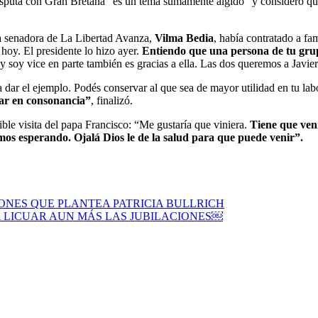
 disputa con Gran Bretaña “es un tema sumamente álgido” y consideró qu
a senadora de La Libertad Avanza,
Vilma Bedia
, había contratado a fa
hoy. El presidente lo hizo ayer.
Entiendo que una persona de tu grupo
oy soy vice en parte también es gracias a ella. Las dos queremos a Javi
dar el ejemplo. Podés conservar al que sea de mayor utilidad en tu labo
tar en consonancia”
, finalizó.
ible visita del papa Francisco: “Me gustaría que viniera.
Tiene que veni
amos esperando. Ojalá Dios le de la salud para que puede venir”.
ONES QUE PLANTEA PATRICIA BULLRICH
A LICUAR AUN MÁS LAS JUBILACIONES￼