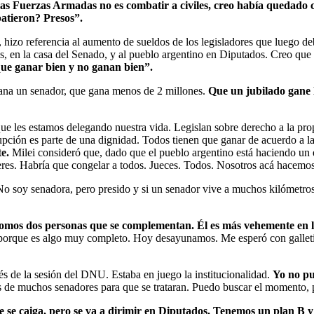
las Fuerzas Armadas no es combatir a civiles, creo había quedado cla
batieron? Presos”.
je, hizo referencia al aumento de sueldos de los legisladores que luego 
s, en la casa del Senado, y al pueblo argentino en Diputados. Creo que 
ue ganar bien y no ganan bien”.
ana un senador, que gana menos de 2 millones.
Que un jubilado gane 
e les estamos delegando nuestra vida. Legislan sobre derecho a la pro
rrupción es parte de una dignidad. Todos tienen que ganar de acuerdo a 
te.
Milei consideró que, dado que el pueblo argentino está haciendo un 
deres. Habría que congelar a todos. Jueces. Todos. Nosotros acá hacemos
No soy senadora, pero presido y si un senador vive a muchos kilómetros 
omos dos personas que se complementan. Él es más vehemente en la 
o porque es algo muy completo. Hoy desayunamos. Me esperó con galletit
és de la sesión del DNU. Estaba en juego la institucionalidad.
Yo no pu
 de muchos senadores para que se trataran. Puedo buscar el momento, p
 se caiga, pero se va a dirimir en Diputados. Tenemos un plan B y