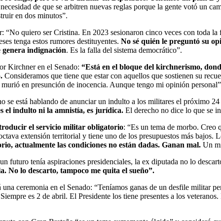
ecesidad de que se arbitren nuevas reglas porque la gente votó un cambi
truir en dos minutos”.
ner: “No quiero ser Cristina. En 2023 sesionaron cinco veces con toda l
eses tenga estos rumores destituyentes.
No sé quién le preguntó su op
me genera indignación
. Es la falla del sistema democrático”.
tor Kirchner en el Senado:
“Está en el bloque del kirchnerismo, donde
.
Consideramos que tiene que estar con aquellos que sostienen su recue
 murió en presunción de inocencia. Aunque tengo mi opinión personal”
 no se está hablando de anunciar un indulto a los militares el próximo 2
 el indulto ni la amnistía, es jurídica.
El derecho no dice lo que se int
troducir el servicio militar obligatorio
: “Es un tema de morbo. Creo qu
tava extensión territorial y tiene uno de los presupuestos más bajos. L
atorio, actualmente las condiciones no están dadas. Ganan mal.
Un mil
un futuro tenía aspiraciones presidenciales, la ex diputada no lo descar
la. No lo descarto, tampoco me quita el sueño”.
rá una ceremonia en el Senado: “Teníamos ganas de un desfile militar 
Siempre es 2 de abril. El Presidente los tiene presentes a los veterano