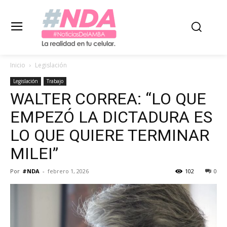
Inicio
Legislación
Legislación
Trabajo
WALTER CORREA: “LO QUE
EMPEZÓ LA DICTADURA ES
LO QUE QUIERE TERMINAR
MILEI”
Por
#NDA
-
febrero 1, 2026
102
0