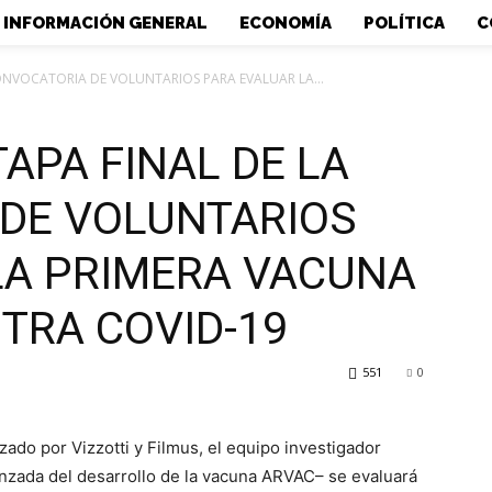
INFORMACIÓN GENERAL
ECONOMÍA
POLÍTICA
C
ONVOCATORIA DE VOLUNTARIOS PARA EVALUAR LA...
APA FINAL DE LA
DE VOLUNTARIOS
LA PRIMERA VACUNA
TRA COVID-19
551
0
do por Vizzotti y Filmus, el equipo investigador
nzada del desarrollo de la vacuna ARVAC– se evaluará