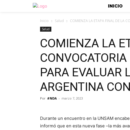
INICIO
Inicio
Salud
COMIENZA LA ETAPA FINAL DE LA C
Salud
COMIENZA LA ET
CONVOCATORIA 
PARA EVALUAR 
ARGENTINA CON
Por
#NDA
-
marzo 7, 2023
Durante un encuentro en la UNSAM encabeza
informó que en esta nueva fase –la más ava