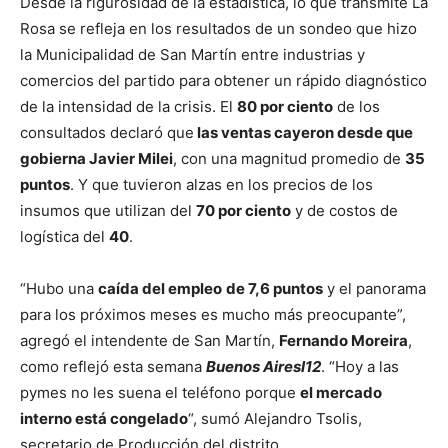
Desde la rigurosidad de la estadística, lo que transmite La
Rosa se refleja en los resultados de un sondeo que hizo
la Municipalidad de San Martín entre industrias y
comercios del partido para obtener un rápido diagnóstico
de la intensidad de la crisis. El
80 por ciento
de los
consultados declaró que
las ventas cayeron desde que
gobierna Javier Milei
, con una magnitud promedio de
35
puntos
. Y que tuvieron alzas en los precios de los
insumos que utilizan del
70 por ciento
y de costos de
logística del
40
.
“Hubo una
caída del empleo
de 7,6 puntos
y el panorama
para los próximos meses es mucho más preocupante”,
agregó el intendente de San Martín,
Fernando Moreira
,
como reflejó esta semana
Buenos AiresI12
. “Hoy a las
pymes no les suena el teléfono porque
el mercado
interno está congelado
“, sumó Alejandro Tsolis,
secretario de Producción del distrito.