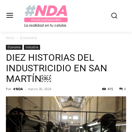
Inicio
Economía
Economía
Industria
DIEZ HISTORIAS DEL
INDUSTRICIDIO EN SAN
MARTÍN￼
Por
#NDA
-
marzo 30, 2024
415
0